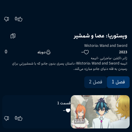
0
ویستوریا: عصا و شمشیر
Wistoria: Wand and Sword
0
2023
--
دوبله
ژانر
:
اکشن
ماجرایی
انیمه
انیمه Wistoria: Wand and Sword؛ داستان پسری بدون جادو که با شمشیرزنی برای
رسیدن به قله دنیای جادو مبارزه می‌کند.
فصل 1
فصل 2
قسمت 1
--
0
23:37