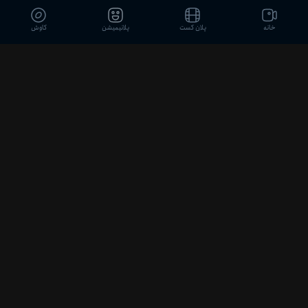
0
22:29
خانه
پلان کست
پلانیمیشن
کاوش
قسمت 6
--
0
22:37
قسمت 7
--
0
22:27
قسمت 8
--
0
21:32