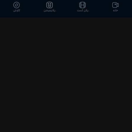
0
01:04:55
خانه
پلان کست
پلانیمیشن
کاوش
قسمت 6
--
0
01:07:36
قسمت 7
--
0
01:07:07
قسمت 8
01:06:01
--
0
قسمت 9