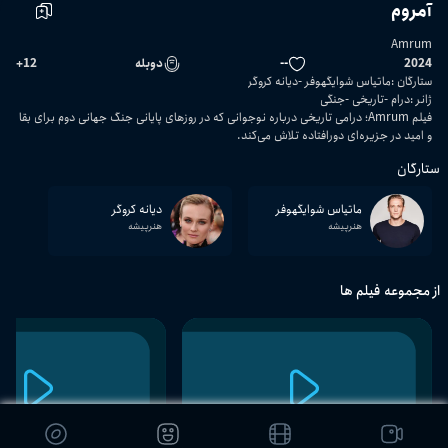
آمروم
Amrum
2024
--
دوبله
12
+
ستارگان
:
ماتیاس شوایگهوفر
دیانه کروگر
ژانر
:
درام
تاریخی
جنگی
فیلم Amrum؛ درامی تاریخی درباره نوجوانی که در روزهای پایانی جنگ جهانی دوم برای بقا
و امید در جزیره‌ای دورافتاده تلاش می‌کند.
ستارگان
ماتیاس شوایگهوفر
دیانه کروگر
هنرپیشه
هنرپیشه
از مجموعه فیلم ها