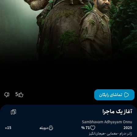
5
تماشای رایگان
آغاز یک ماجرا
Sambhavam Adhyayam Onnu
2025
71 %
دوبله
15
+
ژانر
:
درام
معمایی
هیجان‌انگیز