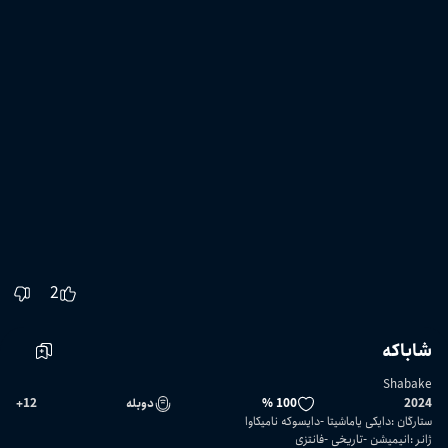
2
شاباکه
Shabake
2024
100 %
دوبله
12
+
ستارگان
:
دایکی یاماشیتا
دایسوکه نامیکاوا
ژانر
:
انیمیشن
تاریخی
فانتزی