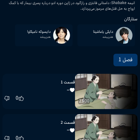
انیمه Shabake؛ داستانی فانتزی و رازآلود در ژاپن دوره ادو درباره پسری بیمار که با کمک
ارواح به حل قتل‌های مرموز می‌پردازد.
ستارگان
دایکی یاماشیتا
دایسوکه نامیکاوا
هنرپیشه
هنرپیشه
فصل 1
قسمت 1
--
0
23:00
قسمت 2
--
0