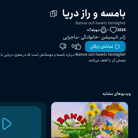
بامسه و راز دریا
Bamse och havets hemlighet
2024
--
دوبله
7
+
ژانر
:
انیمیشن
خانوادگی
ماجرایی
0
تماشای رایگان
Bamse och havets hemlighet درباره بامسه و دوستانش است که در سفری 
دوستی آن را کشف می‌کنند.
ویدیوهای مشابه