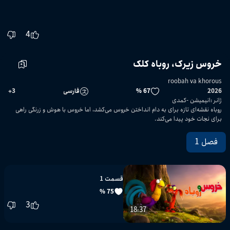
4
خروس زیرک، روباه کلک
roobah va khorous
2026
67 %
فارسی
3
+
ژانر
:
انیمیشن
کمدی
روباه نقشه‌ای تازه برای به دام انداختن خروس می‌کشد، اما خروس با هوش و زرنگی راهی
برای نجات خود پیدا می‌کند.
فصل 1
قسمت 1
75 %
3
18:37