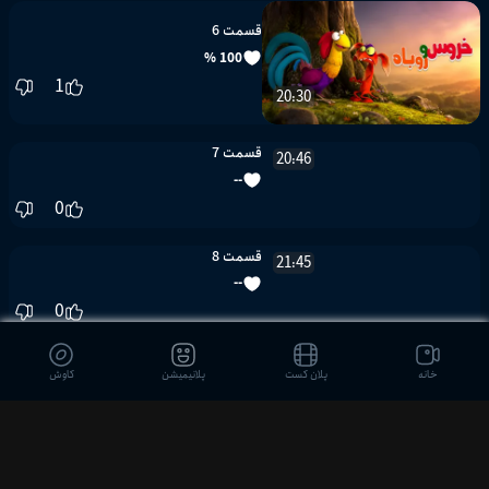
1
21:02
قسمت 6
100 %
1
20:30
قسمت 7
--
0
20:46
خانه
پلان کست
پلانیمیشن
کاوش
قسمت 8
--
0
21:45