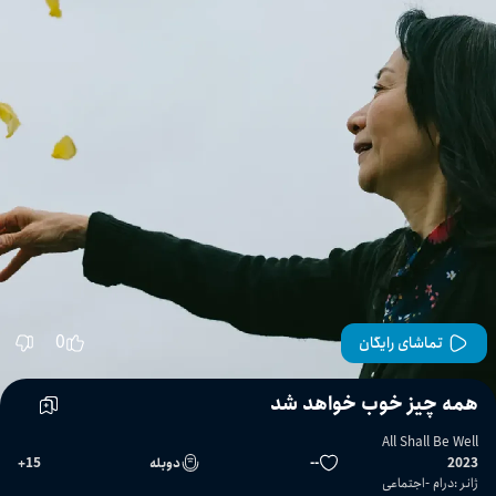
0
تماشای رایگان
همه چیز خوب خواهد شد
All Shall Be Well
2023
--
دوبله
15
+
ژانر
:
درام
اجتماعی