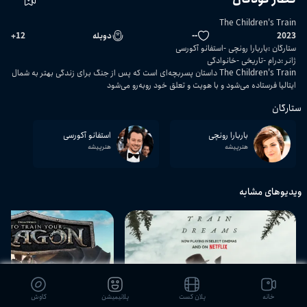
The Children's Train
2023
--
دوبله
12
+
ستارگان
:
باربارا رونچی
استفانو آکورسی
ژانر
:
درام
تاریخی
خانوادگی
The Children's Train داستان پسربچه‌ای است که پس از جنگ برای زندگی بهتر به شمال
ایتالیا فرستاده می‌شود و با هویت و تعلق خود روبه‌رو می‌شود
ستارگان
باربارا رونچی
استفانو آکورسی
هنرپیشه
هنرپیشه
ویدیوهای مشابه
01:41:08
خانه
پلان کست
پلانیمیشن
کاوش