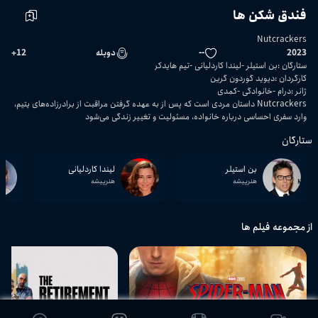
فندق شکن ها
Nutcrackers
2023
--
دوبله
12
+
ستارگان
:
بن استیلر
لیندا کاردلیانی
تیم هایدکر
کارگردان
:
دیوید گوردون گرین
ژانر
:
درام
خانوادگی
کمدی
Nutcrackers داستان مردی است که پس از به عهده گرفتن مراقبت از برادرزاده‌های یتیم،
وارد سفری احساسی درباره خانواده، مسئولیت و تغییر زندگی می‌شود
ستارگان
بن استیلر
لیندا کاردلیانی
هنرپیشه
هنرپیشه
از مجموعه فیلم ها