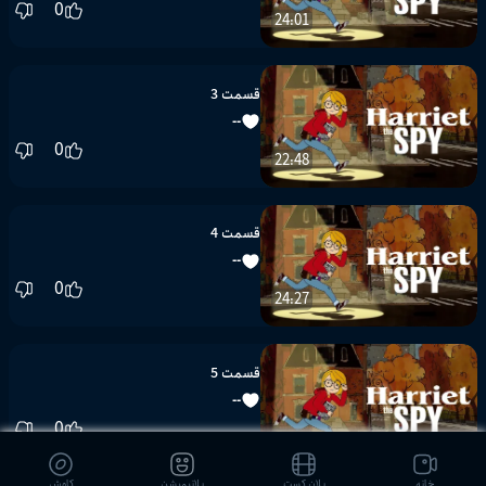
0
24:01
قسمت 3
--
0
22:48
قسمت 4
--
0
24:27
قسمت 5
--
0
24:09
خانه
پلان کست
پلانیمیشن
کاوش