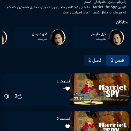
ژانر
:
انیمیشن
خانوادگی
کمدی
کارتون Harriet the Spy؛ داستانی کودکانه و ماجراجویانه درباره دختری باهوش و کنجکاو
که همیشه به دنبال کشف رازهای اطرافش است.
ستارگان
گری دلیسل
گری دلیسل
هنرپیشه
هنرپیشه
فصل 1
فصل 2
قسمت 1
--
0
23:19
قسمت 2
--