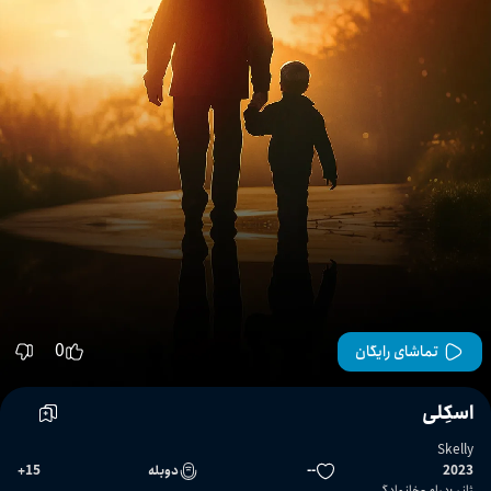
0
تماشای رایگان
اسکِلی
Skelly
2023
--
دوبله
15
+
ژانر
:
درام
خانوادگی