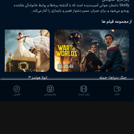
Skelly داستان جوانی آسیب‌دیده است که با گذشته پرخطا و روابط خانوادگی شکننده
روبه‌رو می‌شود و برای جبران، مسیر دشوار تغییر و بازسازی را آغاز می‌کند.
از مجموعه فیلم ها
01:21:48
جنگ دنیاها: حمله
انولا هولمز ۳
اکشن - علمی-تخیلی - هیجان‌انگیز
اکشن - کمدی - ماجرایی
خانه
پلان کست
پلانیمیشن
کاوش
دیدگاه بینندگان
ثبت نظر