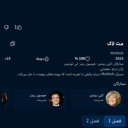
1
مت لاک
Matlock
2023
100 %
دوبله
15
+
ستارگان
:
کتی بیتس
جیسون ریتر
لی لوئیس
ژانر
:
درام
معمایی
سریال Matlock درباره وکیلی با تجربه است که پرونده‌های پیچیده را حل می‌کند.
ستارگان
کتی بیتس
جیسون ریتر
هنرپیشه
هنرپیشه
فصل 1
فصل 2