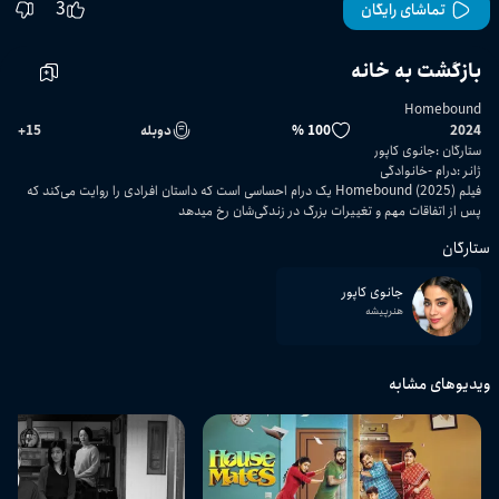
3
تماشای رایگان
بازگشت به خانه
Homebound
2024
100 %
دوبله
15
+
ستارگان
:
جانوی کاپور
ژانر
:
درام
خانوادگی
فیلم Homebound (2025) یک درام احساسی است که داستان افرادی را روایت می‌کند که
پس از اتفاقات مهم و تغییرات بزرگ در زندگی‌شان رخ میدهد
ستارگان
جانوی کاپور
هنرپیشه
ویدیوهای مشابه