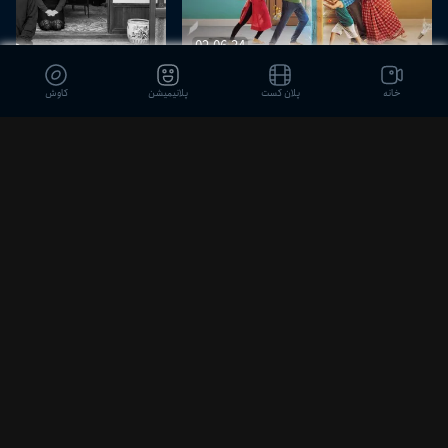
02:06:34
دشمن می‌آید
هم‌خانه‌ها
خانه
پلان کست
پلانیمیشن
کاوش
دیدگاه بینندگان
ثبت نظر
a0913948mey
جالب بود
3 ماه پیش
0
0