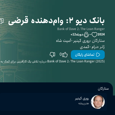
بانک دیو ۲: وام‌دهنده قرضی
Bank of Dave 2: The Loan Ranger
2024
--
دوبله
12
+
ستارگان
:
روری کینیر
آمیت شاه
ژانر
:
درام
کمدی
0
تماشای رایگان
Bank of Dave 2: The Loan Ranger (2025) درباره تلاش یک کارآفرین برای کمک به مردم در برابر سیستم بانکی ناعادلانه است.
ستارگان
روری کینیر
هنرپیشه