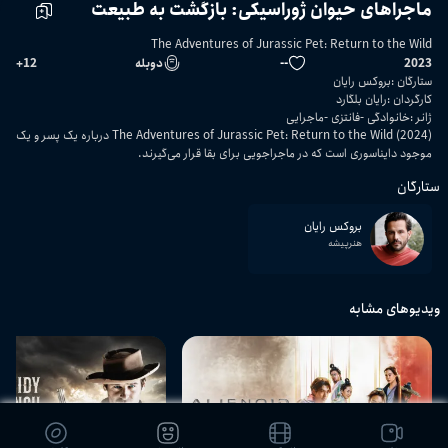
ماجراهای حیوان ژوراسیکی: بازگشت به طبیعت
The Adventures of Jurassic Pet: Return to the Wild
2023
--
دوبله
12
+
ستارگان
:
بروکس رایان
کارگردان
:
رایان بلگارد
ژانر
:
خانوادگی
فانتزی
ماجرایی
The Adventures of Jurassic Pet: Return to the Wild (2024) درباره یک پسر و یک
موجود دایناسوری است که در ماجراجویی برای بقا قرار می‌گیرند.
ستارگان
بروکس رایان
هنرپیشه
ویدیوهای مشابه