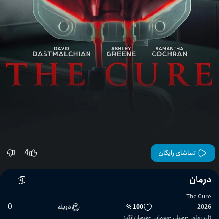
4
تماشای رایگان
درمان
The Cure
0
2026
100 %
دوبله
ژانر
:
علمی-تخیلی
معمایی
هیجان‌انگیز