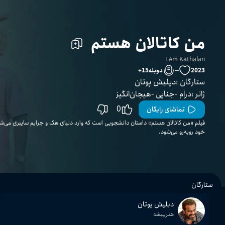
من کاتالان هستم
I Am Kathalan
2023
--
دوبله
15
+
ستارگان
:
دیلیش پوتان
ژانر
:
درام
جنایی
هیجان‌انگیز
0
تماشای رایگان
فیلم «من کاتالان هستم» داستان دانشجویی است که وارد دنیای هک و جرایم سایبری می‌شو
خود روبه‌رو می‌شود.
ستارگان
دیلیش پوتان
هنرپیشه