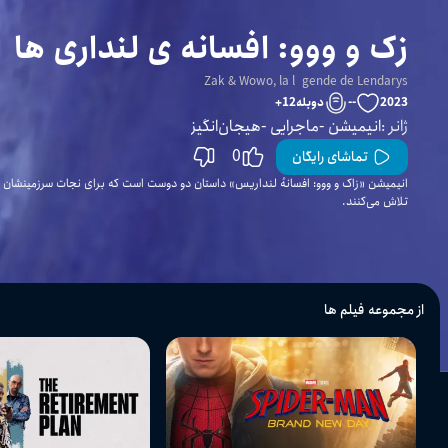
زک و ووو: افسانه ی لنداری ها
Zak & Wowo, la légende de Lendarys
2023
--
دوبله
12
+
ژانر
:
انیمیشن
ماجرایی
هیجان‌انگیز
0
تماشای رایگان
انیمیشن «زاک و ووو: افسانهٔ لنداریس» داستان دو دوست است که برای نجات سرزمینشان از 
تلاش می‌کنند.
از مجموعه فیلم ها