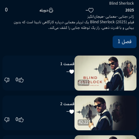
Blind Sherlock
0
2025
--
دوبله
ژانر
:
جنایی
معمایی
هیجان‌انگیز
فیلم Blind Sherlock (2025) یک تریلر معمایی درباره کارآگاهی نابینا است که بدون
بینایی و با قدرت ذهنی، راز یک توطئه جنایی را کشف می‌کند.
فصل 1
قسمت 1
--
0
43:12
قسمت 2
--
0
42:22