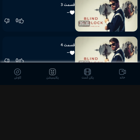
قسمت 3
--
0
39:30
قسمت 4
--
0
45:21
خانه
پلان کست
پلانیمیشن
کاوش
قسمت 5
--
0
42:15
قسمت 6
--