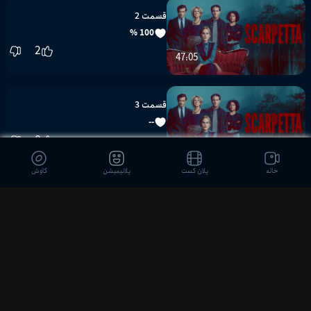
قسمت 2
100 %
2
47:05
قسمت 3
--
0
44:34
خانه
پلان کست
پلانیمیشن
کاوش
قسمت 4
--
0
48:34
قسمت 5
--