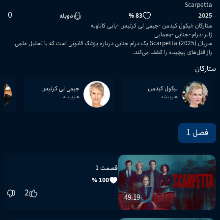
Scarpetta
0
2025
83 %
دوبله
ستارگان
:
نیکول کیدمن
جیمی لی کرتیس
بابی کاناوله
ژانر
:
درام
جنایی
معمایی
سریال Scarpetta (2025) یک درام جنایی درباره پزشک قانونی است که با تحلیل علمی،
راز قتل‌های پیچیده را کشف می‌کند.
ستارگان
نیکول کیدمن
جیمی لی کرتیس
هنرپیشه
هنرپیشه
فصل 1
قسمت 1
100 %
2
49:19