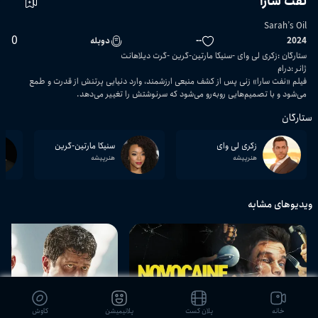
نفت سارا
Sarah’s Oil
0
2024
--
دوبله
ستارگان
:
زکری لی وای
سنیکا مارتین-گرین
گرت دیلاهانت
ژانر
:
درام
فیلم «نفت سارا» زنی پس از کشف منبعی ارزشمند، وارد دنیایی پرتنش از قدرت و طمع
می‌شود و با تصمیم‌هایی روبه‌رو می‌شود که سرنوشتش را تغییر می‌دهد.
ستارگان
زکری لی وای
سنیکا مارتین-گرین
هنرپیشه
هنرپیشه
ویدیوهای مشابه
01:28:58
خانه
پلان کست
پلانیمیشن
کاوش