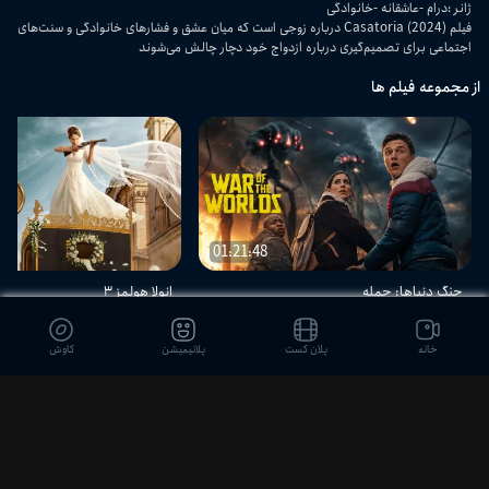
ژانر
:
درام
عاشقانه
خانوادگی
فیلم Casatoria (2024) درباره زوجی است که میان عشق و فشارهای خانوادگی و سنت‌های
اجتماعی برای تصمیم‌گیری درباره ازدواج خود دچار چالش می‌شوند
از مجموعه فیلم ها
01:21:48
جنگ دنیاها: حمله
انولا هولمز ۳
اکشن - علمی-تخیلی - هیجان‌انگیز
اکشن - کمدی - ماجرایی
خانه
پلان کست
پلانیمیشن
کاوش
دیدگاه بینندگان
ثبت نظر