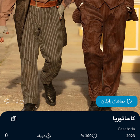
1
تماشای رایگان
کاساتوریا
Casatoria
0
2023
100 %
دوبله