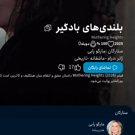
بلندی‌های بادگیر
Wuthering Heights
0
2025
100 %
دوبله
ستارگان
:
مارگو رابی
ژانر
:
درام
عاشقانه
تاریخی
17
تماشای رایگان
فیلم Wuthering Heights (2026) داستان عشق و انتقام میان هیثکلیف 
یورکشایر روایت می‌شود.
ستارگان
مارگو رابی
هنرپیشه