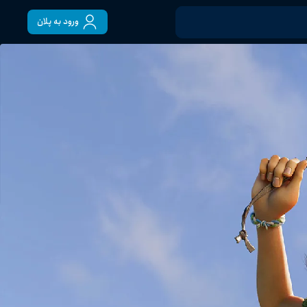
ورود به پلان