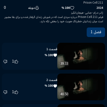
Prison Cell 211
0
2024
100 %
دوبله
ژانر
:
درام
جنایی
هیجان‌انگیز
فیلم Prison Cell 211 درباره مردی است که در شورش زندان گرفتار شده و برای بقا مجبور
است میان زندانیان خطرناک هویت خود را مخفی نگه دارد.
فصل 1
قسمت 1
100 %
1
39:33
قسمت 2
100 %
1
40:50