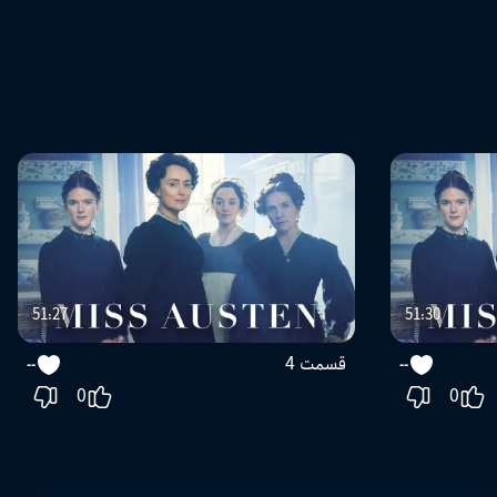
51:27
51:30
قسمت 4
--
--
0
0