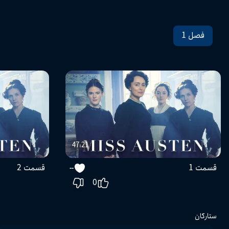
فصل 1
47:21
قسمت 1
قسمت 2
--
0
ستارگان