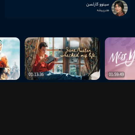
سینوو کارلسن
هنرپیشه
01:13:36
01:59:49
جین آستن زندگی‌ام را بهم ریخت کرد
گیله‌وا