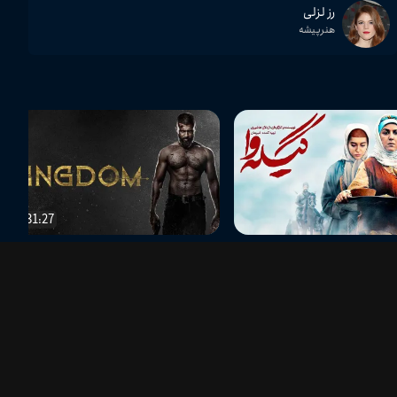
رز لزلی
هنرپیشه
02:31:27
پادشاهی
ثبت نظر