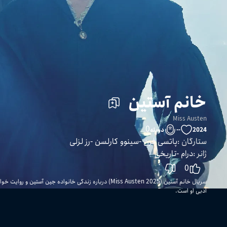
خانم آستین
Miss Austen
0
2024
--
دوبله
ستارگان
:
پاتسی فرن
سینوو کارلسن
رز لزلی
ژانر
:
درام
تاریخی
0
سریال خانم آستین (Miss Austen 2025) درباره زندگی خانواده جین آ
ادبی او است.