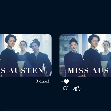
قسمت 3
--
0