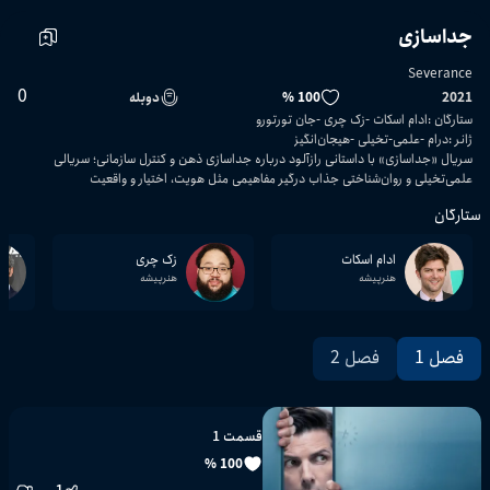
جداسازی
Severance
0
2021
100 %
دوبله
ستارگان
:
ادام اسکات
زک چری
جان تورتورو
ژانر
:
درام
علمی-تخیلی
هیجان‌انگیز
سریال «جداسازی» با داستانی رازآلود درباره جداسازی ذهن و کنترل سازمانی؛ سریالی
علمی‌تخیلی و روان‌شناختی جذاب درگیر مفاهیمی مثل هویت، اختیار و واقعیت
ستارگان
ادام اسکات
زک چری
هنرپیشه
هنرپیشه
فصل 1
فصل 2
قسمت 1
100 %