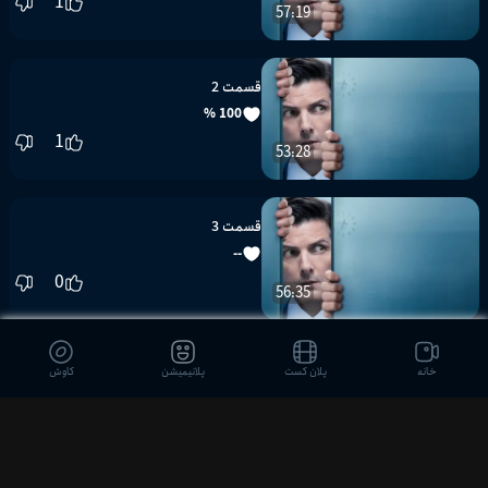
1
57:19
قسمت 2
100 %
1
53:28
قسمت 3
--
0
56:35
قسمت 4
خانه
پلان کست
پلانیمیشن
کاوش
--
0
46:42