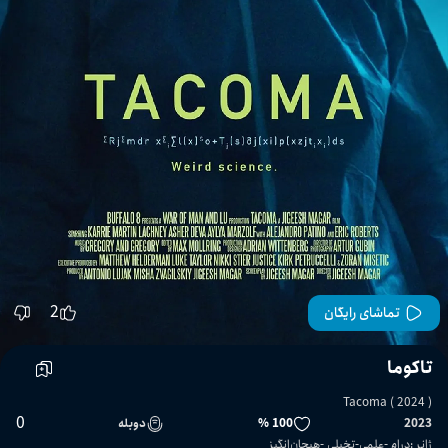
2
تماشای رایگان
تاکوما
Tacoma ( 2024 )
0
2023
100 %
دوبله
ژانر
:
درام
علمی-تخیلی
هیجان‌انگیز