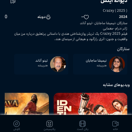
دیوانه ایکس
Crazxy ( 2025 )
0
2024
--
دوبله
ستارگان
:
نیمیشا ساجایان
تینو آناند
ژانر
:
درام
معمایی
فیلم Crazxy 2025 یک تریلر روان‌شناختی هندی با داستانی پرتعلیق درباره مرز میان
واقعیت و جنون؛ اثری رازآلود و هیجانی از سینمای هند.
ستارگان
نیمیشا ساجایان
تینو آناند
هنرپیشه
هنرپیشه
ویدیوهای مشابه
02:32:27
خانه
پلان کست
پلانیمیشن
کاوش