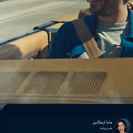
مایا ارسکاین
هنرپیشه