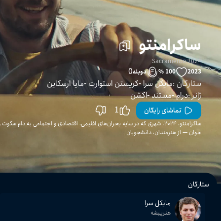
ساکرامنتو
Sacramento 2024
0
2023
100 %
دوبله
ستارگان
:
مایکل سرا
کریستن استوارت
مایا ارسکاین
ژانر
:
درام
مستند
اکشن
1
تماشای رایگان
ساکرامنتو، ۲۰۲۴. شهری که در سایه بحران‌های اقلیمی، اقتصادی و اجتماعی به دام س
جوان — از هنرمندان، دانشجویان
ستارگان
مایکل سرا
هنرپیشه