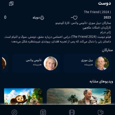
دوست‌‌‌
The Friend ( 2024 )
0
2023
--
دوبله
ستارگان
:
بیل موری
نائومی واتس
کارلا گوجینو
کارگردان
:
اسکات مکجهی
ژانر
:
درام
فیلم دوست (The Friend 2024) درامی احساسی درباره عشق، دوستی، سوگ و التیام است.
داستان زنی را دنبال می‌کند که پس از تجربه فقدان، پیوندی غیرمنتظره شکل می‌دهد؛
ستارگان
بیل موری
نائومی واتس
هنرپیشه
هنرپیشه
ویدیوهای مشابه