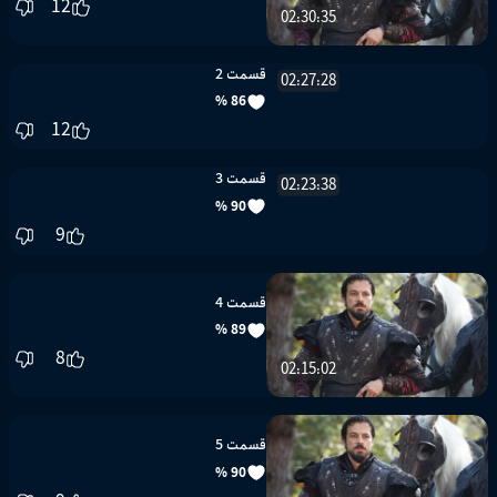
12
02:30:35
قسمت 2
86 %
12
02:27:28
قسمت 3
90 %
9
02:23:38
قسمت 4
89 %
8
02:15:02