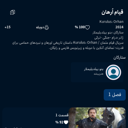
قیام اُرهان
Kurulus: Orhan
2024
100 %
دوبله
15
+
ستارگان
:
بنو ییلدیلیملار
ژانر
:
درام
جنگی
ترکی
سریال قیام عثمان / Kurulus: Orhan داستان تاریخی اورهان و نبردهای حماسی برای
قدرت؛ تماشای آنلاین با دوبله و زیرنویس فارسی و رایگان.
ستارگان
بنو ییلدیلیملار
هنرپیشه
فصل 1
قسمت 1
92 %