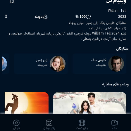
ویلیام تل
William Tell
0
2023
100 %
دوبله
ستارگان
:
کلیس بنگ
اِلی بَمبر
امیلی بیچام
ژانر
:
درام
اکشن
زندگی‌نامه
فیلم William Tell 2024 دوبله فارسی؛ اکشن تاریخی درباره قهرمان افسانه‌ای سوئیس و
مبارزه برای آزادی در قرون وسطی.
ستارگان
کلیس بنگ
اِلی بَمبر
هنرپیشه
هنرپیشه
ویدیوهای مشابه
خانه
پلان کست
پلانیمیشن
کاوش