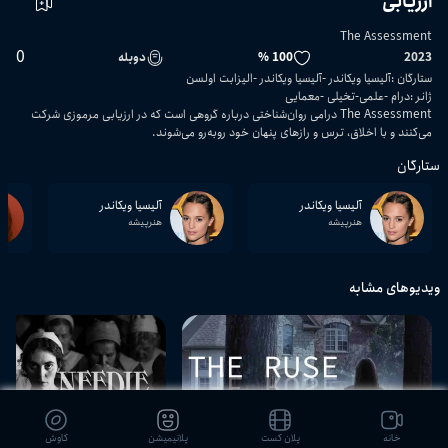
ارزیابی
The Assessment
0
2023
100 %
دوبله
ستارگان
:
آلیسیا ویکاندر
آلیسیا ویکاندر
الیزابت اولسن
ژانر
:
درام
علمی-تخیلی
معمایی
The Assessment درامی روان‌شناختی درباره گروهی است که در ارزیابی مرموزی شرکت
می‌کنند و با اخلاق، ترس و رازهای پنهان خود روبه‌رو می‌شوند.
ستارگان
آلیسیا ویکاندر
آلیسیا ویکاندر
هنرپیشه
هنرپیشه
ویدیوهای مشابه
01:30:08
خانه
پلان کست
پلانیمیشن
کاوش