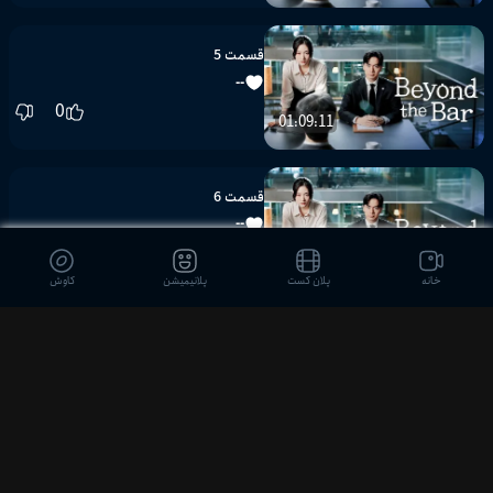
قسمت 5
--
0
01:09:11
قسمت 6
--
0
01:12:46
خانه
پلان کست
پلانیمیشن
کاوش
قسمت 7
--
0
قسمت 8