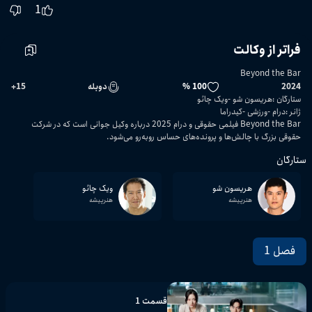
1
فراتر از وکالت
Beyond the Bar
2024
100 %
دوبله
15
+
ستارگان
:
هریسون شو
ویک چائو
ژانر
:
درام
ورزشی
کیدراما
Beyond the Bar فیلمی حقوقی و درام 2025 درباره وکیل جوانی است که در شرکت
حقوقی بزرگ با چالش‌ها و پرونده‌های حساس روبه‌رو می‌شود.
ستارگان
هریسون شو
ویک چائو
هنرپیشه
هنرپیشه
فصل 1
قسمت 1