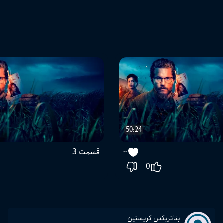
50:24
قسمت 3
--
0
بئاتریکس کریستین