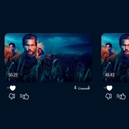
50:25
48:43
قسمت 4
--
--
0
0