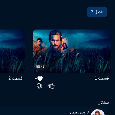
فصل 2
50:47
قسمت 1
قسمت 2
--
0
ستارگان
تراویس فیمل