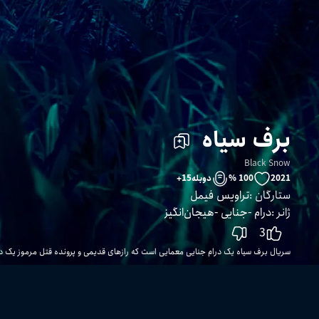
برف سیاه
Black Snow
2021
100 %
دوبله
15
+
ستارگان
:
تراویس فیمل
ژانر
:
درام
جنایی
هیجان‌انگیز
3
سریال برف سیاه یک درام جنایی معمایی است که رازهای قدیمی و پرونده قتل مرموز یک دخ