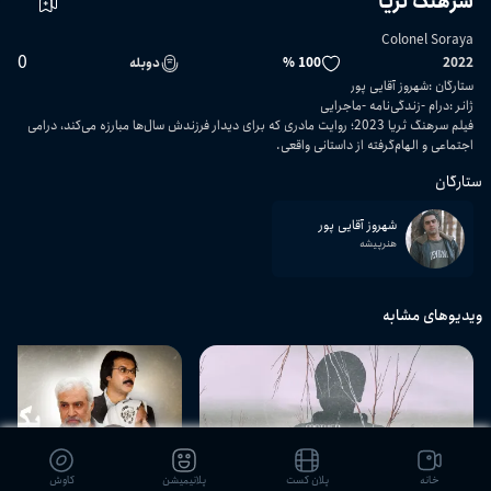
سرهنگ ثریا
Colonel Soraya
0
2022
100 %
دوبله
ستارگان
:
شهروز آقایی پور
ژانر
:
درام
زندگی‌نامه
ماجرایی
فیلم سرهنگ ثریا 2023؛ روایت مادری که برای دیدار فرزندش سال‌ها مبارزه می‌کند، درامی
اجتماعی و الهام‌گرفته از داستانی واقعی.
ستارگان
شهروز آقایی پور
هنرپیشه
ویدیوهای مشابه
05:17
خانه
پلان کست
پلانیمیشن
کاوش