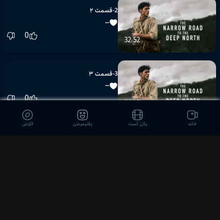
2-قسمت ۲
--
0
32:52
3-قسمت ۳
--
0
34:17
خانه
پلان کست
پلانیمیشن
کاوش
4-قسمت ۴
--
0
38:43
5-قسمت ۵
--