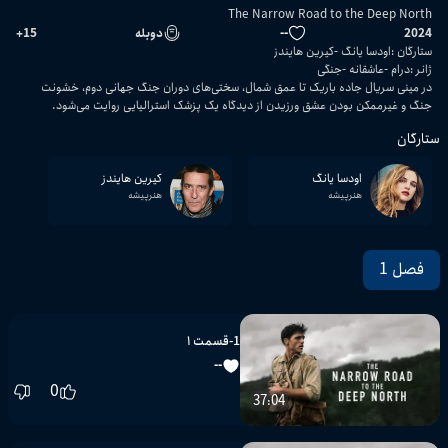
The Narrow Road to the Deep North
2024
--
دوبله
15
+
ستارگان
:
اودسا یانگ
کیرین هایندز
ژانر
:
درام
عاشقانه
جنگی
در مینی سریال جاده باریک تا عمق شمال، سختی‌های دوران جنگ جهانی دوم، خشونت
جنگ و غیرممکن بودن عشق ورزیدن از دیدگاه یک پزشک استرالیایی روایت می‌شود.
ستارگان
اودسا یانگ
کیرین هایندز
هنرپیشه
هنرپیشه
فصل 1
1-قسمت ۱
--
0
37:04