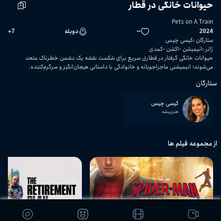
حیوانات خانگی در قطار
Pets on A Train
2024
--
دوبله
7
+
ستارگان
:
کیسی چیس
ژانر
:
انیمیشن
اکشن
کمدی
حیوانات خانگی گرفتار در قطاری سریع برای شکست نقشه یک دشمن خطرناک متحد
می‌شوند؛ انیمیشنی ماجراجویانه و خانوادگی با داستانی هیجان‌انگیز و سرگرم‌کننده.
ستارگان
کیسی چیس
هنرپیشه
از مجموعه فیلم ها
02:08:42