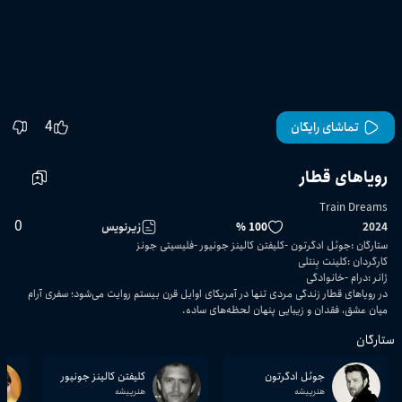
4
تماشای رایگان
رویاهای قطار
Train Dreams
0
2024
100 %
زیرنویس
ستارگان
:
جوئل ادگرتون
کلیفتن کالینز جونیور
فلیسیتی جونز
کارگردان
:
کلینت بِنتلی
ژانر
:
درام
خانوادگی
در رویاهای قطار زندگی مردی تنها در آمریکا‌ی اوایل قرن بیستم روایت می‌شود؛ سفری آرام
میان عشق، فقدان و زیبایی پنهان لحظه‌های ساده.
ستارگان
جوئل ادگرتون
کلیفتن کالینز جونیور
هنرپیشه
هنرپیشه