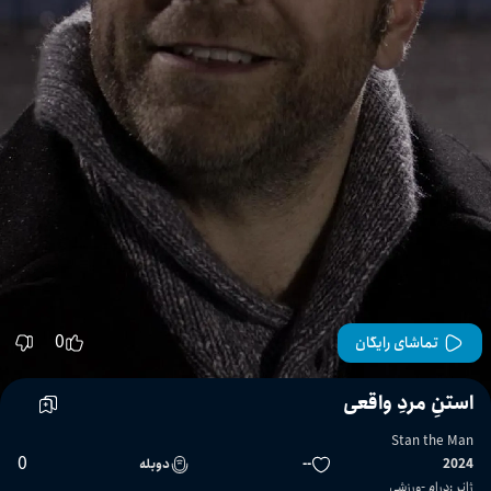
0
تماشای رایگان
استنِ مردِ واقعی
Stan the Man
0
2024
--
دوبله
ژانر
:
درام
ورزشی