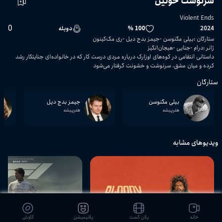
سرنوشت خونین
Violent Ends
0
2024
100 %
دوبله
ستارگان
:
بیلی مگنوسن
جیمز بدج دیل
ری مک‌کینون
ژانر
:
درام
جنایی
هیجان‌انگیز
داستانی انتقامی در کوه‌های اوزارک درباره مردی درست کار که در خانواده‌ای جنایتکار رشد
کرده و میان عشق، سرنوشت و خشونت گرفتار می‌شود
ستارگان
بیلی مگنوسن
جیمز بدج دیل
هنرپیشه
هنرپیشه
ویدیوهای مشابه
02:10:35
خانه
پلان کست
پلانیمیشن
کاوش