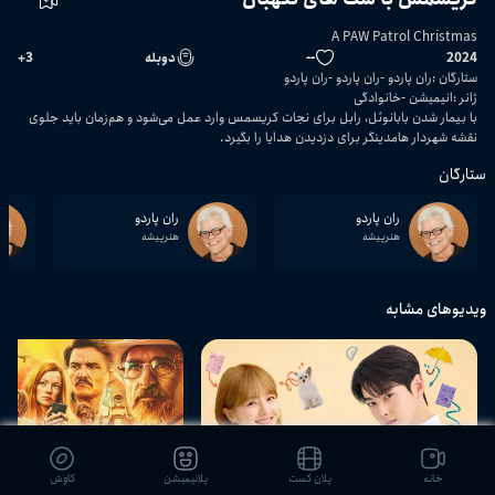
A PAW Patrol Christmas
2024
--
دوبله
3
+
ستارگان
:
ران پاردو
ران پاردو
ران پاردو
ژانر
:
انیمیشن
خانوادگی
با بیمار شدن بابانوئل، رابل برای نجات کریسمس وارد عمل می‌شود و هم‌زمان باید جلوی
نقشه شهردار هامدینگر برای دزدیدن هدایا را بگیرد.
ستارگان
ران پاردو
ران پاردو
هنرپیشه
هنرپیشه
ویدیوهای مشابه
خانه
پلان کست
پلانیمیشن
کاوش