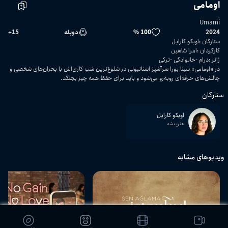
اومامی
Umami
2024
100 %
دوبله
15
+
ستارگان
:
اویکو کارایل
کارگردان
:
امرا شاهین
ژانر
:
درام
خانوادگی
ترکی
در «اومامی» سینا بورا سرآشپز استانبولی در شلوغ‌ترین شب کاری‌اش با بحران‌های شخصی و
چالش‌های حرفه‌ای روبه‌رو می‌شود و باید برای حفظ همه چیز بجنگد.
ستارگان
اویکو کارایل
هنرپیشه
ویدیوهای مشابه