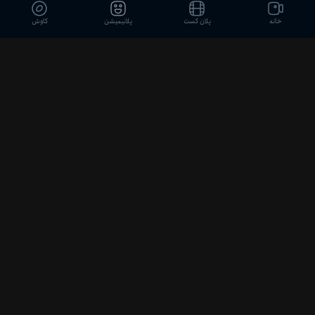
خانه
پلان کست
پلانیمیشن
کاوش
قسمت 7
100 %
2
50:33
قسمت 8
100 %
2
30:48
قسمت 9
50 %
1
53:47
ویدیوهای مشابه