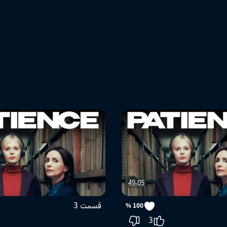
49:05
قسمت 3
100 %
3