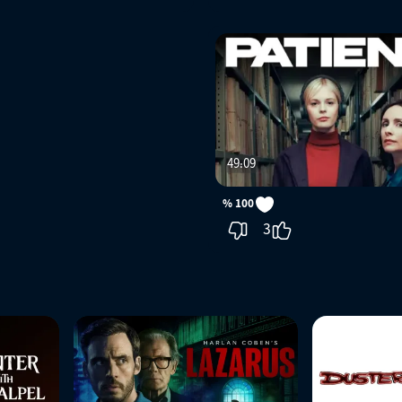
49:09
100 %
3