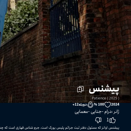
پیشنس
Patience ( 2025 )
2024
100 %
دوبله
12
+
ژانر
:
درام
جنایی
معمایی
1
پیشنس اوانز که مسئول دفتر ثبت جرائم پلیس یورک است، جرم شناس قهاری است که چشم 