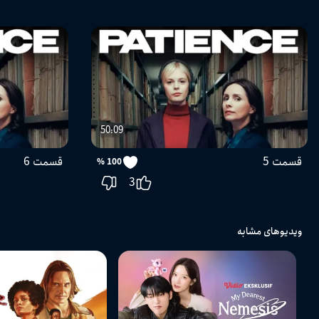
50:09
قسمت 5
قسمت 6
100 %
3
ویدیوهای مشابه