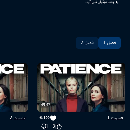
به چشم دیگران نمی آید.
فصل 1
فصل 2
49:42
قسمت 1
قسمت 2
100 %
3