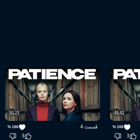
50:23
49:42
قسمت 4
100 %
100 %
3
3