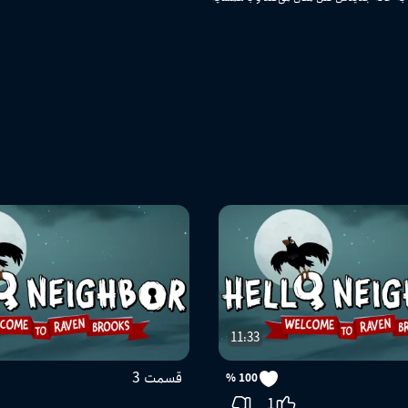
11:33
قسمت 3
100 %
1