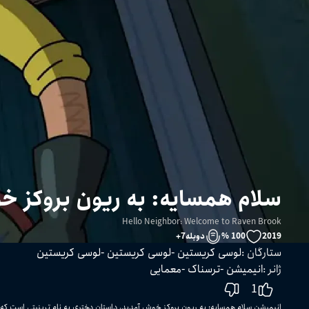
سلام همسایه: به ریون بروکز خ
Hello Neighbor: Welcome to Raven Brook
2019
100 %
دوبله
7
+
ستارگان
:
لوسی کریستین
لوسی کریستین
لوسی کریستین
ژانر
:
انیمیشن
ترسناک
معمایی
1
انیمیشن سلام همسایه: به ریون بروکز خوش آمدید، داستان دختری به نام ترینیتی است که