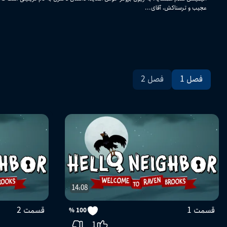
عجیب و ترسناکش، آقای...
فصل 1
فصل 2
14:08
قسمت 1
قسمت 2
100 %
1