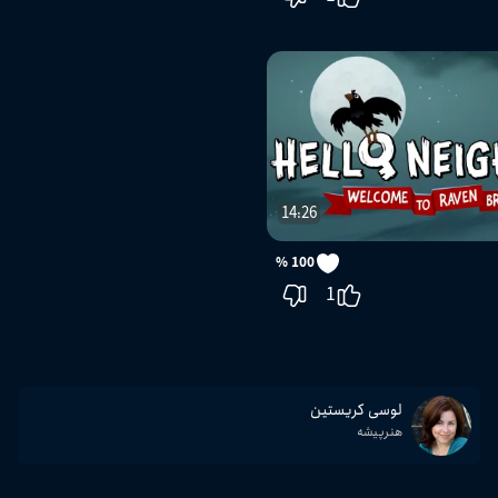
14:26
100 %
1
لوسی کریستین
هنرپیشه