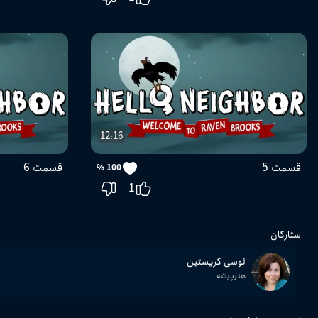
12:16
قسمت 5
قسمت 6
100 %
1
ستارگان
لوسی کریستین
هنرپیشه