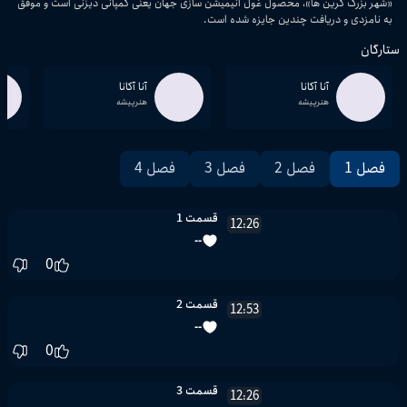
«شهر بزرگ گرین ها»، محصول غول انیمیشن سازی جهان یعنی کمپانی دیزنی است و موفق
به نامزدی و دریافت چندین جایزه شده است.
ستارگان
آنا آکانا
آنا آکانا
هنرپیشه
هنرپیشه
فصل 1
فصل 2
فصل 3
فصل 4
قسمت 1
12:26
--
0
قسمت 2
12:53
--
0
قسمت 3
12:26