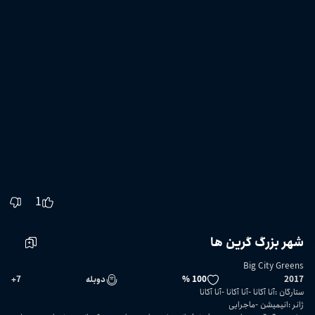
1
شهر بزرگ گرین ها
Big City Greens
2017
100 %
دوبله
7
+
ستارگان
:
آنا آکانا
آنا آکانا
آنا آکانا
ژانر
:
انیمیشن
ماجرایی