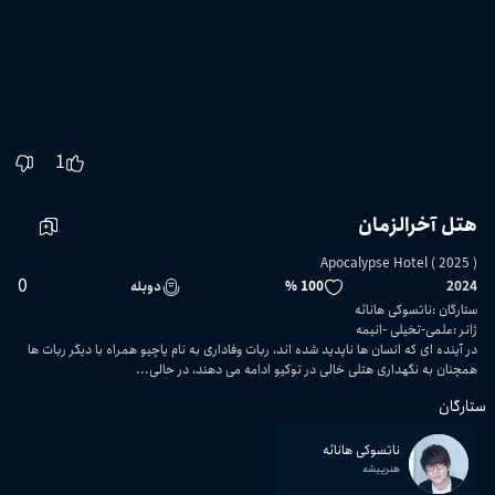
1
هتل آخرالزمان
Apocalypse Hotel ( 2025 )
0
2024
100 %
دوبله
ستارگان
:
ناتسوکی هانائه
ژانر
:
علمی-تخیلی
انیمه
در آینده ای که انسان ها ناپدید شده اند، ربات وفاداری به نام یاچیو همراه با دیگر ربات ها
همچنان به نگهداری هتلی خالی در توکیو ادامه می دهند، در حالی...
ستارگان
ناتسوکی هانائه
هنرپیشه